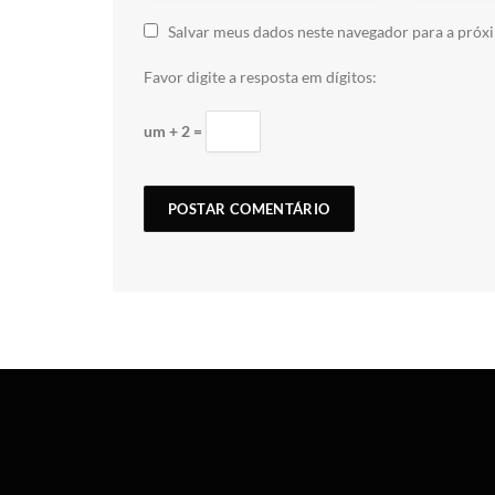
Salvar meus dados neste navegador para a próx
Favor digite a resposta em dígitos:
um + 2 =