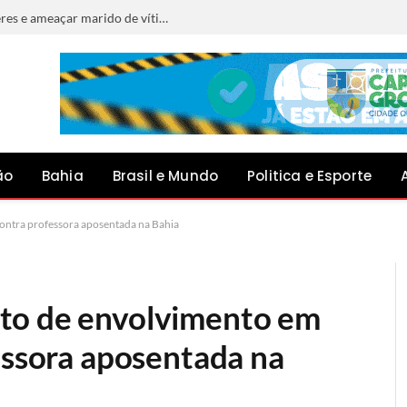
Homem é preso após importunar mulheres e ameaçar marido de vítima com faca em Filadélfia
ão
Bahia
Brasil e Mundo
Politica e Esporte
ontra professora aposentada na Bahia
to de envolvimento em
essora aposentada na