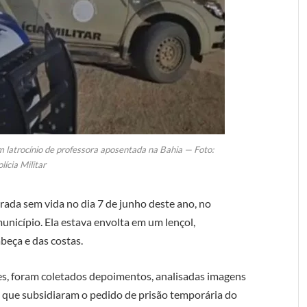
latrocínio de professora aposentada na Bahia — Foto:
lícia Militar
trada sem vida no dia 7 de junho deste ano, no
nicípio. Ela estava envolta em um lençol,
beça e das costas.
ões, foram coletados depoimentos, analisadas imagens
que subsidiaram o pedido de prisão temporária do