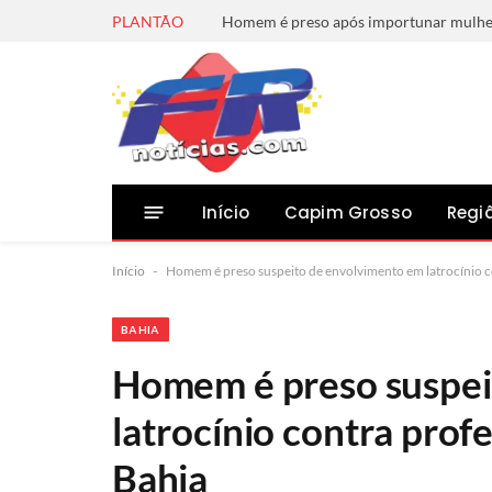
PLANTÃO
Início
Capim Grosso
Regi
Início
-
Homem é preso suspeito de envolvimento em latrocínio c
BAHIA
Homem é preso suspei
latrocínio contra prof
Bahia