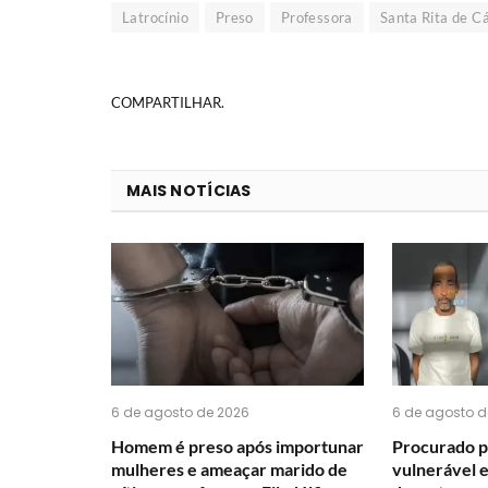
Latrocínio
Preso
Professora
Santa Rita de C
COMPARTILHAR.
MAIS NOTÍCIAS
6 de agosto de 2026
6 de agosto d
Homem é preso após importunar
Procurado p
mulheres e ameaçar marido de
vulnerável 