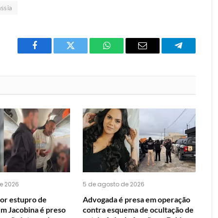
ássia
Facebook
Twitter
O
E-
Telegrama
que
mail
você
acha
do
WhatsApp?
e 2026
5 de agosto de 2026
or estupro de
Advogada é presa em operação
em Jacobina é preso
contra esquema de ocultação de