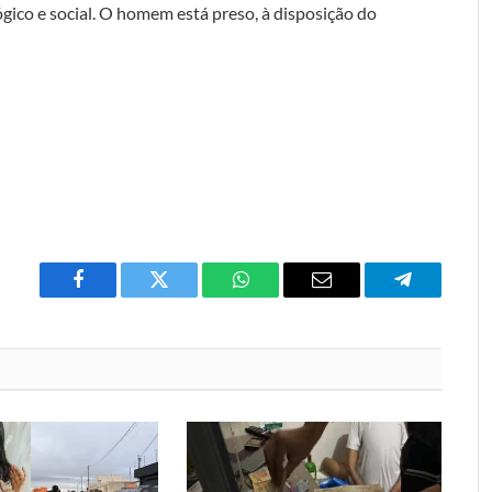
ico e social. O homem está preso, à disposição do
Facebook
Twitter
O
E-
Telegrama
que
mail
você
acha
do
WhatsApp?