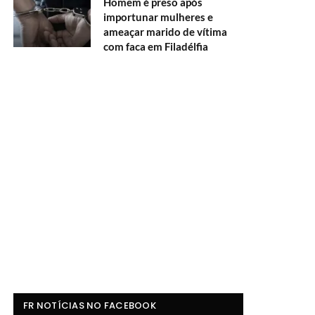
Homem é preso após
importunar mulheres e
ameaçar marido de vítima
com faca em Filadélfia
FR NOTÍCIAS NO FACEBOOK