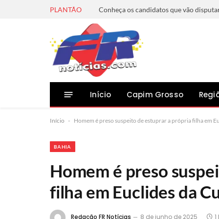
PLANTÃO
Início
Capim Grosso
Regi
Início
-
Homem é preso suspeito de estuprar a própria filha em E
BAHIA
Homem é preso suspeit
filha em Euclides da C
Redação FR Notícias
8 de junho de 2025
1