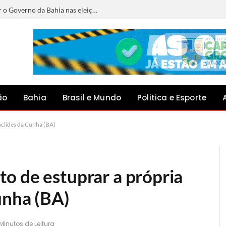
Conheça os candidatos que vão disputar o Governo da Bahia nas eleições de 2026
ão
Bahia
Brasil e Mundo
Politica e Esporte
uclides da Cunha (BA)
o de estuprar a própria
unha (BA)
 Minutos de Leitura