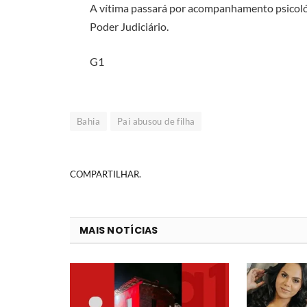
A vítima passará por acompanhamento psicológ
Poder Judiciário.
G1
Bahia
Pai abusou de filha
COMPARTILHAR.
MAIS NOTÍCIAS