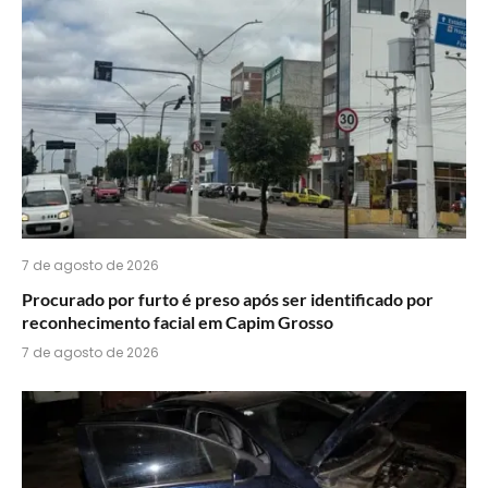
do
WhatsApp?
7 de agosto de 2026
Procurado por furto é preso após ser identificado por
reconhecimento facial em Capim Grosso
7 de agosto de 2026