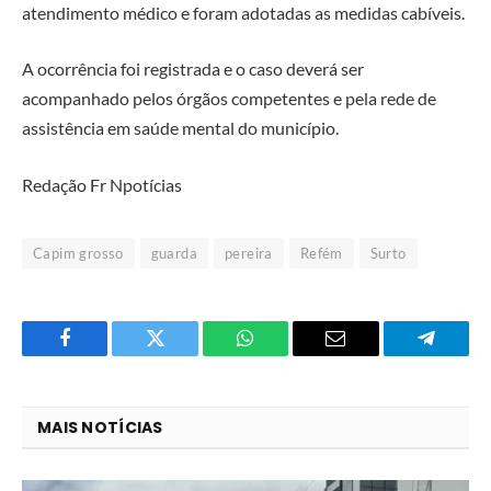
atendimento médico e foram adotadas as medidas cabíveis.
A ocorrência foi registrada e o caso deverá ser
acompanhado pelos órgãos competentes e pela rede de
assistência em saúde mental do município.
Redação Fr Npotícias
Capim grosso
guarda
pereira
Refém
Surto
Facebook
Twitter
O
E-
Telegra
que
mail
você
MAIS NOTÍCIAS
acha