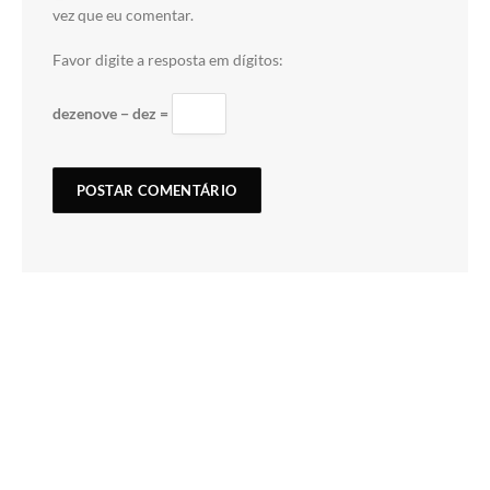
vez que eu comentar.
Favor digite a resposta em dígitos:
dezenove − dez =