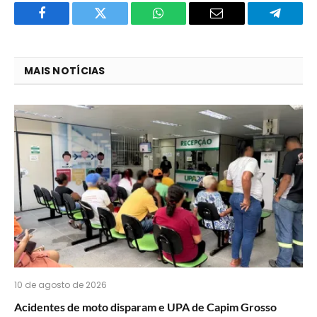
Facebook
Twitter
O
E-
Telegra
que
mail
você
MAIS NOTÍCIAS
acha
do
WhatsApp?
10 de agosto de 2026
Acidentes de moto disparam e UPA de Capim Grosso