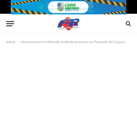
Início
-
Homem morre vítima de acidente próximo ao Povoado de Caiçara