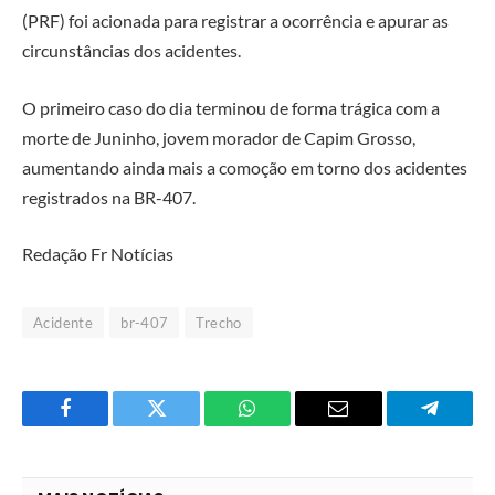
(PRF) foi acionada para registrar a ocorrência e apurar as
circunstâncias dos acidentes.
O primeiro caso do dia terminou de forma trágica com a
morte de Juninho, jovem morador de Capim Grosso,
aumentando ainda mais a comoção em torno dos acidentes
registrados na BR-407.
Redação Fr Notícias
Acidente
br-407
Trecho
Facebook
Twitter
O
E-
Telegra
que
mail