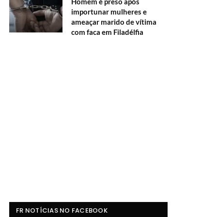
Homem é preso após
importunar mulheres e
ameaçar marido de vítima
com faca em Filadélfia
FR NOTÍCIAS NO FACEBOOK