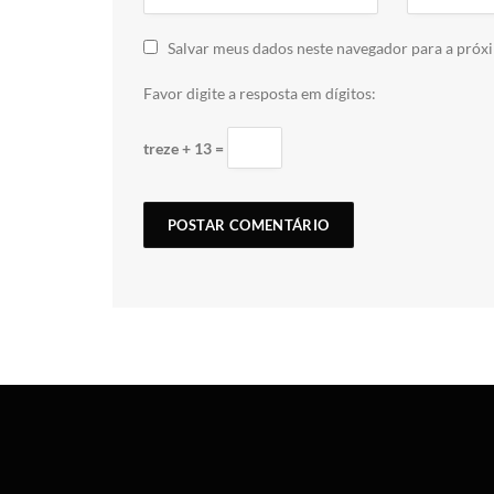
Salvar meus dados neste navegador para a próx
Favor digite a resposta em dígitos:
treze + 13 =