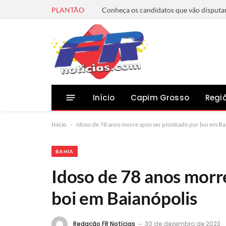
PLANTÃO
Início
Capim Grosso
Regi
Início
-
Idoso de 78 anos morre após ser pisoteado por boi em Ba
BAHIA
Idoso de 78 anos morr
boi em Baianópolis
Redação FR Notícias
30 de dezembro de 2023