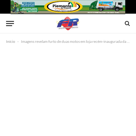
Início
-
Imagens revelam furto de duas motos em loja recém-inaugurada da Honda, em Capim Grosso