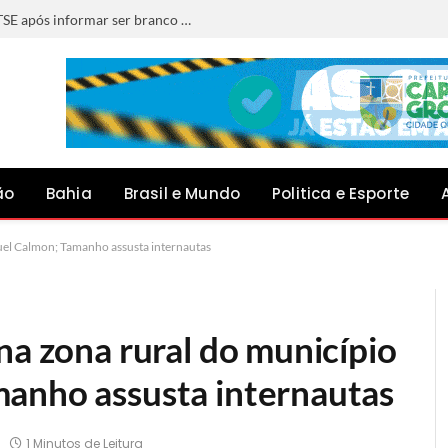
Deputado da Bahia se declara preto ao TSE após informar ser branco e pardo em eleições anteriores
ão
Bahia
Brasil e Mundo
Politica e Esporte
guel Calmon; Tamanho assusta internautas
na zona rural do município
anho assusta internautas
1 Minutos de Leitura