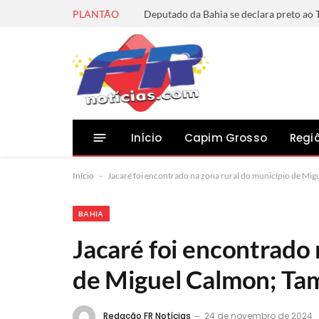
PLANTÃO
Início
Capim Grosso
Regi
Início
-
Jacaré foi encontrado na zona rural do município de Mi
BAHIA
Jacaré foi encontrado 
de Miguel Calmon; Tam
Redação FR Notícias
24 de novembro de 2024