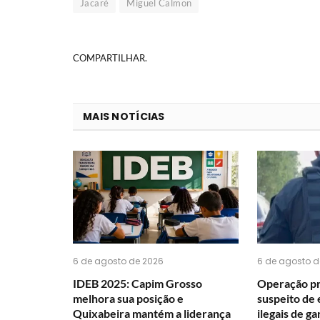
Jacaré
Miguel Calmon
COMPARTILHAR.
MAIS NOTÍCIAS
6 de agosto de 2026
6 de agosto d
IDEB 2025: Capim Grosso
Operação p
melhora sua posição e
suspeito de 
Quixabeira mantém a liderança
ilegais de g