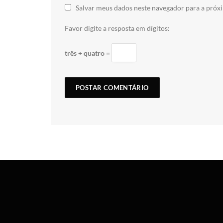
Salvar meus dados neste navegador para a próx
Favor digite a resposta em dígitos:
três + quatro =