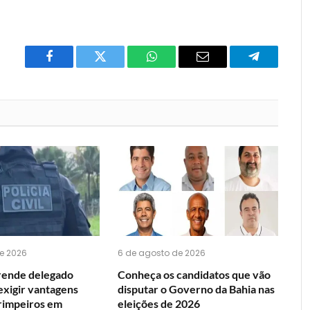
Facebook
Twitter
O
E-
Telegrama
que
mail
você
acha
do
WhatsApp?
e 2026
6 de agosto de 2026
rende delegado
Conheça os candidatos que vão
exigir vantagens
disputar o Governo da Bahia nas
arimpeiros em
eleições de 2026