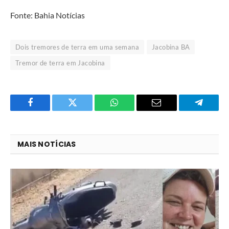
Fonte: Bahia Notícias
Dois tremores de terra em uma semana
Jacobina BA
Tremor de terra em Jacobina
Facebook
Twitter
O
E-
Telegra
que
mail
você
MAIS NOTÍCIAS
acha
do
WhatsApp?