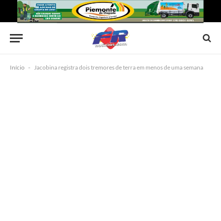
Início
-
Jacobina registra dois tremores de terra em menos de uma semana