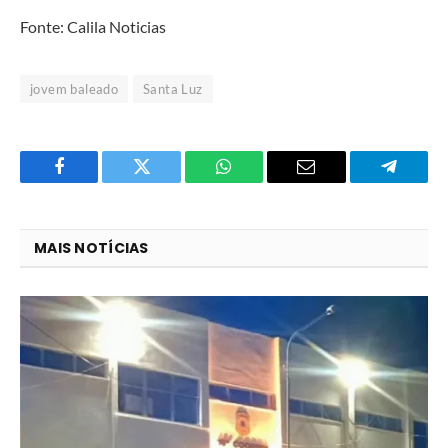
Fonte: Calila Noticias
jovem baleado
Santa Luz
Facebook
Twitter
O
E-
Telegra
que
mail
você
MAIS NOTÍCIAS
acha
do
WhatsApp?