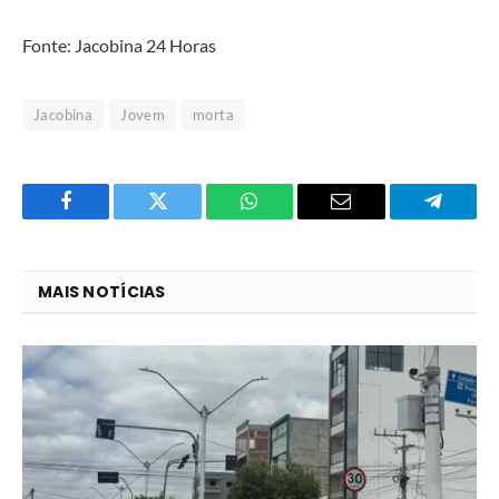
Fonte: Jacobina 24 Horas
Jacobina
Jovem
morta
Facebook
Twitter
O
E-
Telegra
que
mail
você
MAIS NOTÍCIAS
acha
do
WhatsApp?