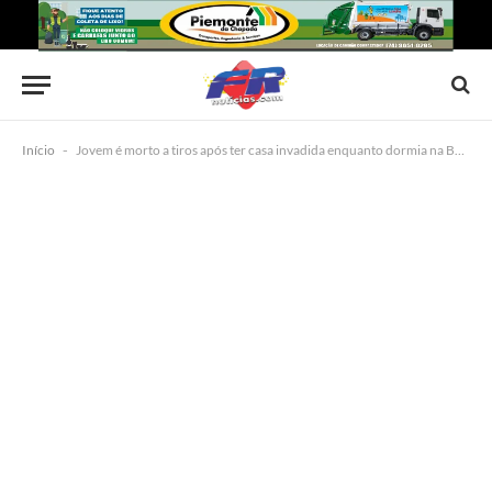
Início
-
Jovem é morto a tiros após ter casa invadida enquanto dormia na Bahia