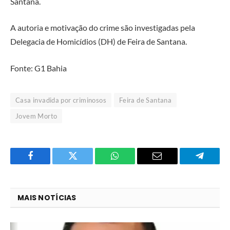
Santana.
A autoria e motivação do crime são investigadas pela
Delegacia de Homicídios (DH) de Feira de Santana.
Fonte: G1 Bahia
Casa invadida por criminosos
Feira de Santana
Jovem Morto
Facebook
Twitter
O
E-
Telegra
que
mail
você
MAIS NOTÍCIAS
acha
do