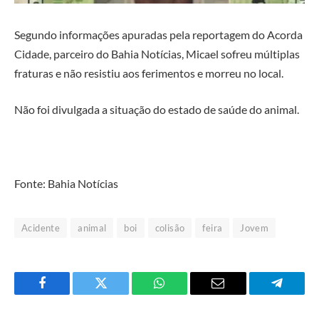
Segundo informações apuradas pela reportagem do Acorda
Cidade, parceiro do Bahia Notícias, Micael sofreu múltiplas
fraturas e não resistiu aos ferimentos e morreu no local.
Não foi divulgada a situação do estado de saúde do animal.
Fonte: Bahia Notícias
Acidente
animal
boi
colisão
feira
Jovem
Facebook
Twitter
O
E-
Telegra
que
mail