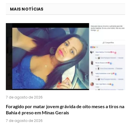
você
MAIS NOTÍCIAS
acha
do
WhatsApp?
7 de agosto de 2026
Foragido por matar jovem grávida de oito meses a tiros na
Bahia é preso em Minas Gerais
7 de agosto de 2026