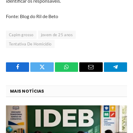
identificar os responsáveis.
Fonte: Blog do Ril de Beto
Capim grosso
jovem de 25 anos
Tentativa De Homicídio
Facebook
Twitter
O
E-
Telegra
que
mail
você
MAIS NOTÍCIAS
acha
do
WhatsApp?