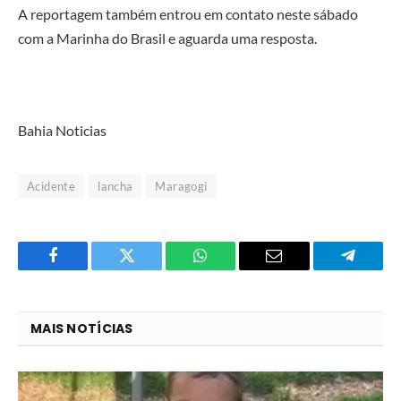
A reportagem também entrou em contato neste sábado
com a Marinha do Brasil e aguarda uma resposta.
Bahia Noticias
Acidente
lancha
Maragogi
Facebook
Twitter
O
E-
Telegra
que
mail
você
MAIS NOTÍCIAS
acha
do