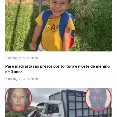
WhatsApp?
7 de agosto de 2026
Pai e madrasta são presos por tortura e morte de menino
de 3 anos
7 de agosto de 2026