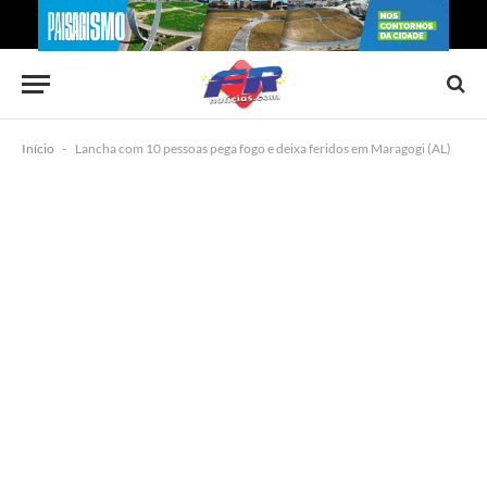
Início
-
Lancha com 10 pessoas pega fogo e deixa feridos em Maragogi (AL)