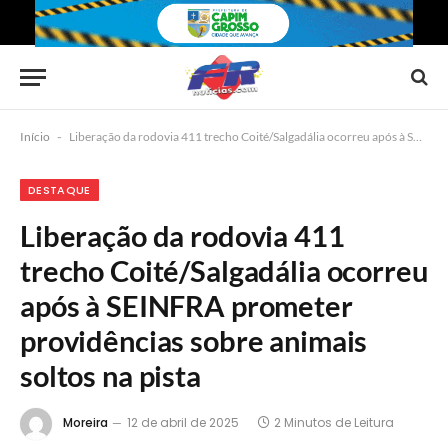
Início
-
Liberação da rodovia 411 trecho Coité/Salgadália ocorreu após à SEINFRA prometer providências sobre animais soltos na pista
DESTAQUE
Liberação da rodovia 411
trecho Coité/Salgadália ocorreu
após à SEINFRA prometer
providências sobre animais
soltos na pista
Moreira
12 de abril de 2025
2 Minutos de Leitura