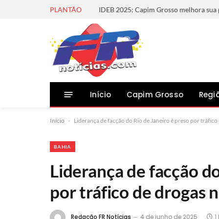
PLANTÃO
Início
Capim Grosso
Regi
Início
-
Liderança de facção do Rio de Janeiro é preso por tráfico
BAHIA
Liderança de facção do
por tráfico de drogas n
Redação FR Notícias
4 de junho de 2025
1