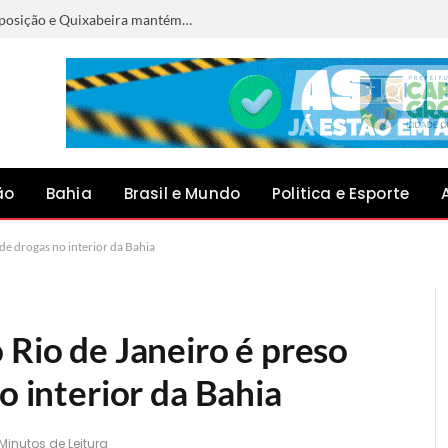
IDEB 2025: Capim Grosso melhora sua posição e Quixabeira mantém a liderança na Bacia do Jacuípe
ão
Bahia
Brasil e Mundo
Politica e Esporte
 de drogas no interior da Bahia
 Rio de Janeiro é preso
o interior da Bahia
 Minutos de Leitura