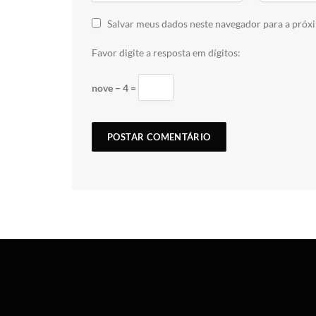
Salvar meus dados neste navegador para a próx
Favor digite a resposta em dígitos:
nove − 4 =