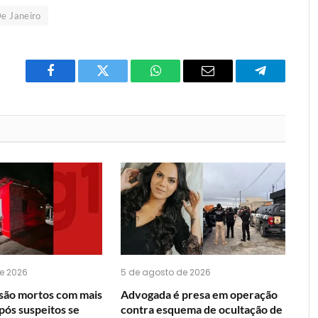
De Janeiro
Facebook
Twitter
O
E-
Telegrama
que
mail
você
acha
do
WhatsApp?
e 2026
5 de agosto de 2026
 são mortos com mais
Advogada é presa em operação
após suspeitos se
contra esquema de ocultação de