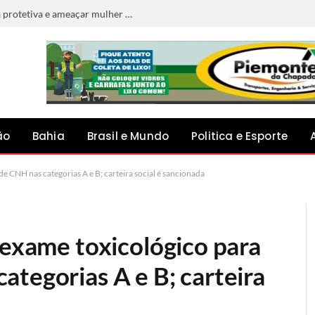
Homem é preso por descumprir medida protetiva e ameaçar mulher em Jacobina
ão
Bahia
Brasil e Mundo
Politica e Esporte
e CNH nas categorias A e B; carteira social é sancionada
 exame toxicológico para
tegorias A e B; carteira