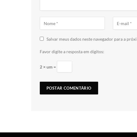
Salvar meus dados neste navegador para a próx
Favor digite a resposta em dígitos:
2 × um =