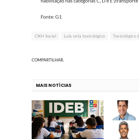
habilitação nas categorias C, D e E (transporte
Fonte: G1
CNH Social
Lula veta toxicológico
Toxicológico d
COMPARTILHAR.
MAIS NOTÍCIAS