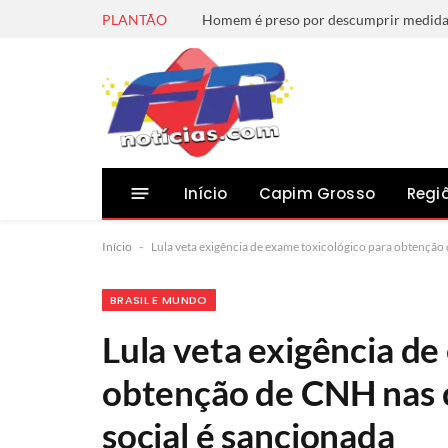
PLANTÃO
Início
Capim Grosso
Regi
Início
-
Lula veta exigência de exame toxicológico para obtenção d
BRASIL E MUNDO
Lula veta exigência de
obtenção de CNH nas ca
social é sancionada