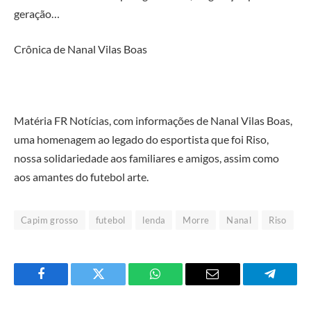
geração…
Crônica de Nanal Vilas Boas
Matéria FR Notícias, com informações de Nanal Vilas Boas,
uma homenagem ao legado do esportista que foi Riso,
nossa solidariedade aos familiares e amigos, assim como
aos amantes do futebol arte.
Capim grosso
futebol
lenda
Morre
Nanal
Riso
Facebook
Twitter
O
E-
Telegra
que
mail