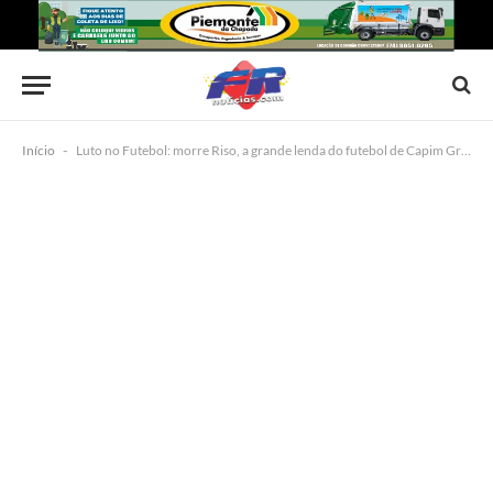
Início
-
Luto no Futebol: morre Riso, a grande lenda do futebol de Capim Grosso