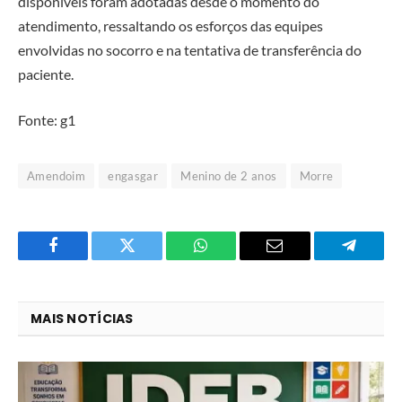
disponíveis foram adotadas desde o momento do
atendimento, ressaltando os esforços das equipes
envolvidas no socorro e na tentativa de transferência do
paciente.
Fonte: g1
Amendoim
engasgar
Menino de 2 anos
Morre
Facebook
Twitter
O
E-
Telegra
que
mail
você
MAIS NOTÍCIAS
acha
do