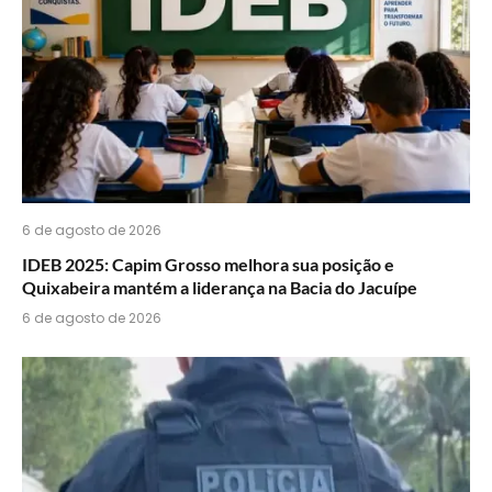
WhatsApp?
6 de agosto de 2026
IDEB 2025: Capim Grosso melhora sua posição e
Quixabeira mantém a liderança na Bacia do Jacuípe
6 de agosto de 2026