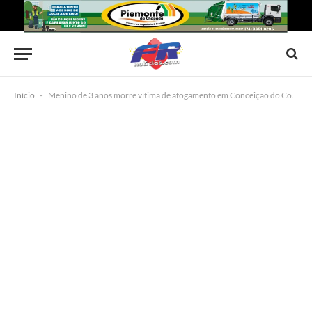
Início
-
Menino de 3 anos morre vítima de afogamento em Conceição do Coité