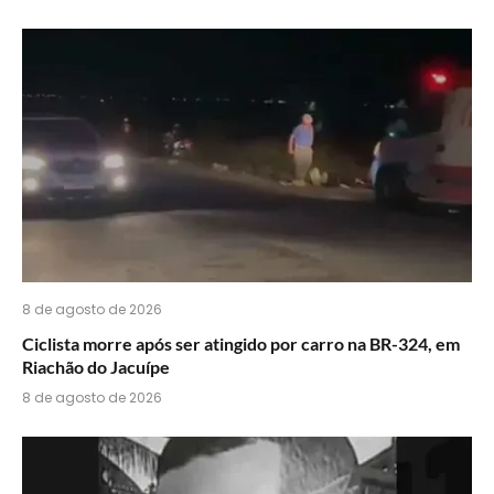
acha
do
WhatsApp?
8 de agosto de 2026
Ciclista morre após ser atingido por carro na BR-324, em
Riachão do Jacuípe
8 de agosto de 2026