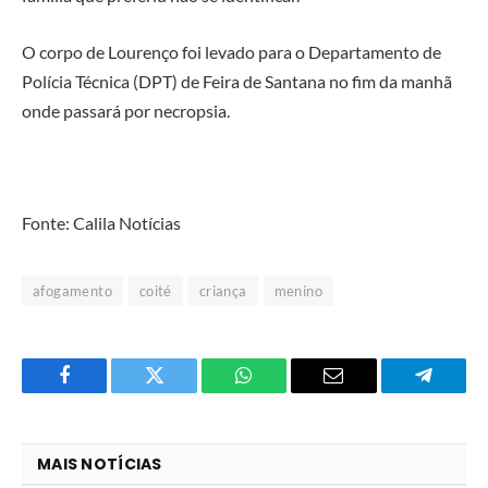
O corpo de Lourenço foi levado para o Departamento de
Polícia Técnica (DPT) de Feira de Santana no fim da manhã
onde passará por necropsia.
Fonte: Calila Notícias
afogamento
coité
criança
menino
Facebook
Twitter
O
E-
Telegra
que
mail
você
MAIS NOTÍCIAS