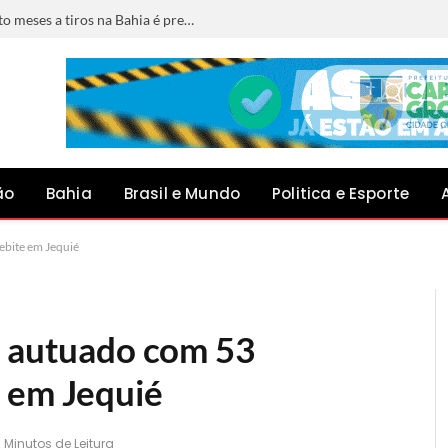
Foragido por matar jovem grávida de oito meses a tiros na Bahia é preso em Minas Gerais
ão
Bahia
Brasil e Mundo
Politica e Esporte
ebite em Jequié
é autuado com 53
 em Jequié
1 Minutos de Leitura