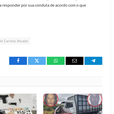
ra responder por sua conduta de acordo com o que
De Carreta Atuado
Facebook
Twitter
O
E-
Telegrama
que
mail
você
acha
do
WhatsApp?