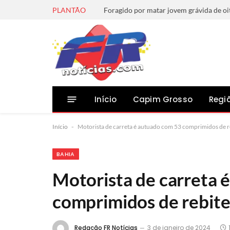
PLANTÃO
Início
Capim Grosso
Regi
Início
-
Motorista de carreta é autuado com 53 comprimidos de r
BAHIA
Motorista de carreta 
comprimidos de rebite
Redação FR Notícias
3 de janeiro de 2024