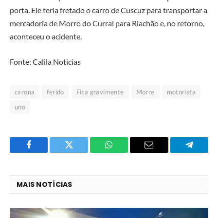
porta. Ele teria fretado o carro de Cuscuz para transportar a
mercadoria de Morro do Curral para Riachão e, no retorno,
aconteceu o acidente.
Fonte: Calila Noticias
carona
ferido
Fica gravimente
Morre
motorista
uno
Facebook
Twitter
O
E-
Telegra
que
mail
você
MAIS NOTÍCIAS
acha
do