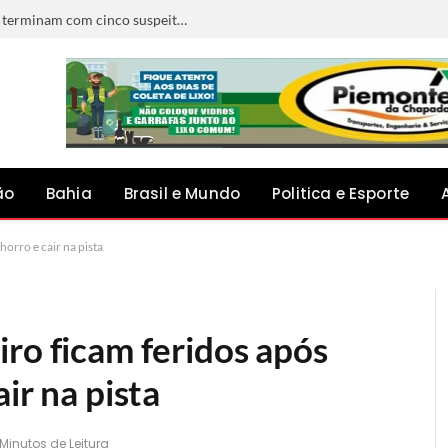
Confrontos ocorridos ao mesmo tempo terminam com cinco suspeitos mortos na Bahia
ão
Bahia
Brasil e Mundo
Politica e Esporte
horro e cair na pista
ro ficam feridos após
ir na pista
 Minutos de Leitura