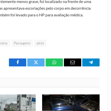
ntemente menos grave, foi localizado na frente de uma
mas apresentava escoriações pelo corpo em decorrência
ambém foi levado para o HP para avaliação médica.
xista
Passageiro
pista
Facebook
Twitter
O
E-
Telegrama
que
mail
você
acha
do
WhatsApp?