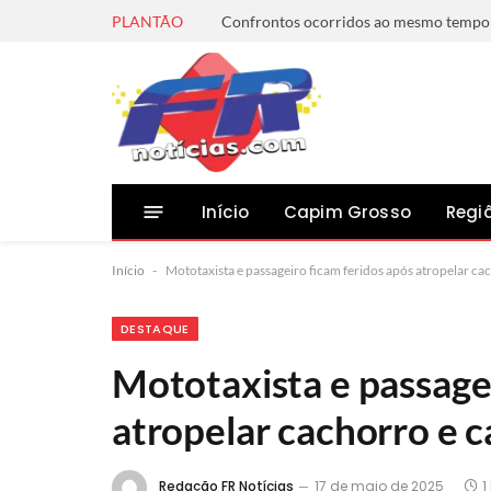
PLANTÃO
Início
Capim Grosso
Regi
Início
-
Mototaxista e passageiro ficam feridos após atropelar cac
DESTAQUE
Mototaxista e passagei
atropelar cachorro e ca
Redação FR Notícias
17 de maio de 2025
1