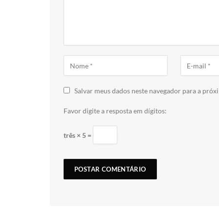
Salvar meus dados neste navegador para a próx
Favor digite a resposta em dígitos:
três × 5 =