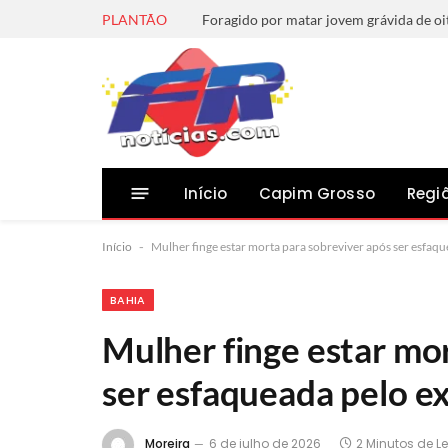
PLANTÃO
Início
Capim Grosso
Regi
Início
-
Mulher finge estar morta para sobreviver após ser esfa
BAHIA
Mulher finge estar mo
ser esfaqueada pelo e
Moreira
6 de julho de 2026
2 Minutos de Le