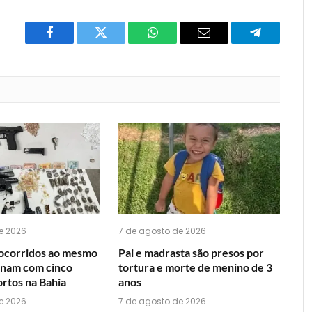
Facebook
Twitter
O
E-
Telegrama
que
mail
você
acha
do
WhatsApp?
e 2026
7 de agosto de 2026
ocorridos ao mesmo
Pai e madrasta são presos por
nam com cinco
tortura e morte de menino de 3
rtos na Bahia
anos
e 2026
7 de agosto de 2026