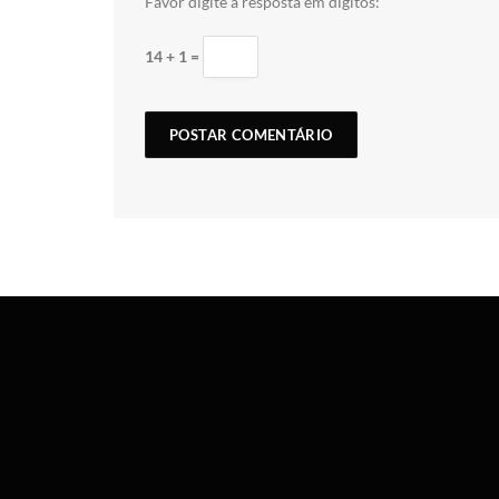
Favor digite a resposta em dígitos:
14 + 1 =