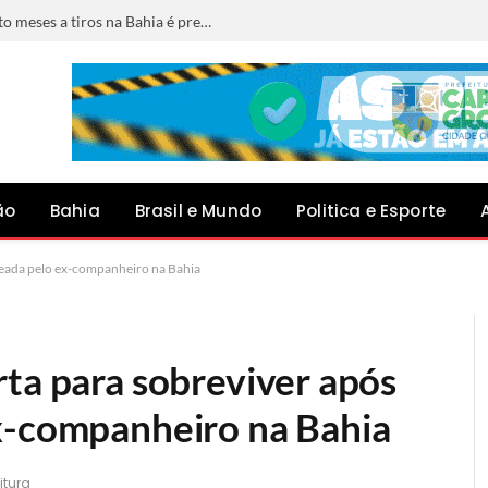
Foragido por matar jovem grávida de oito meses a tiros na Bahia é preso em Minas Gerais
ão
Bahia
Brasil e Mundo
Politica e Esporte
queada pelo ex-companheiro na Bahia
rta para sobreviver após
x-companheiro na Bahia
itura