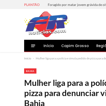
PLANTÃO
Início
Capim Grosso
Regi
Início
-
Mulher liga para a polícia e simula pedido de pizza para 
BAHIA
Mulher liga para a polí
pizza para denunciar v
Bahia