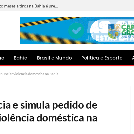
Foragido por matar jovem grávida de oito meses a tiros na Bahia é preso em Minas Gerais
ão
Bahia
Brasil e Mundo
Politica e Esporte
denunciar violência doméstica na Bahia
cia e simula pedido de
iolência doméstica na