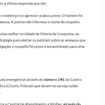
mo, a vítima responde que sim.
a o endereço e o agressor acabou preso. O homem foi
tabuna. A polícia não informou o nome do suspeito.
 uma mulher na cidade de Vitória da Conquista, na
tratégia para alertar os policiais sobre as ameaças que
ligação, o suspeito foi preso e encaminhado para uma
juda emergencial através do
número 190
, do Centro
ca (Cicom). Policiais que atuam no serviço estão
.
ncia a Central de Atendimento à Mulher,
através do