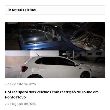
que
mail
você
MAIS NOTÍCIAS
acha
do
WhatsApp?
7 de agosto de 2026
PM recupera dois veículos com restrição de roubo em
Ponto Novo
7 de agosto de 2026