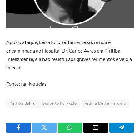
Após o ataque, Leisa foi prontamente socorrida e
encaminhada ao Hospital Dr. Carlos Ayres em Piritiba.
Infelizmente, ela não resistiu aos graves ferimentos e veio a
falecer.
Fonte: Ian Notícias
Piritiba Bahia
Suspeito Foragido
Vítima De Feminicídio
Facebook
Twitter
O
E-
Telegra