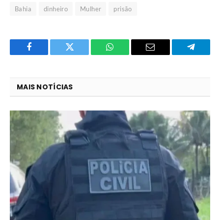
Bahia
dinheiro
Mulher
prisão
Facebook
Twitter
O
E-
Telegra
que
mail
você
MAIS NOTÍCIAS
acha
do
WhatsApp?