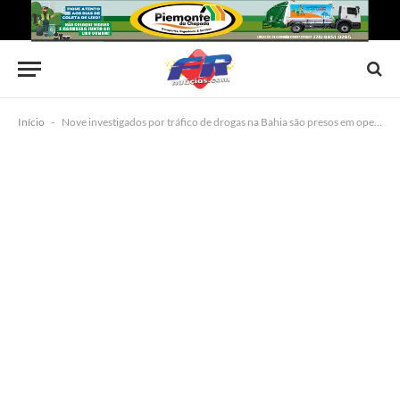
Início
-
Nove investigados por tráfico de drogas na Bahia são presos em operação policial; 3 morreram em confronto