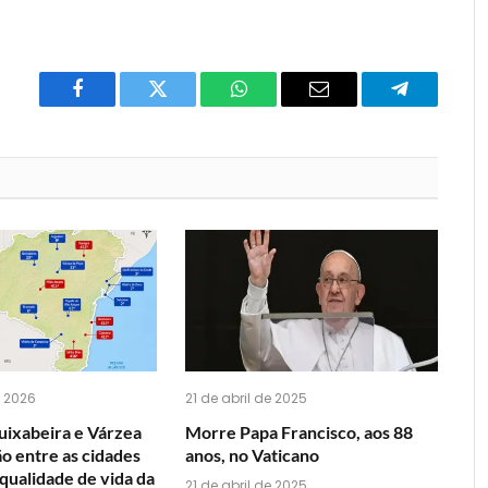
Facebook
Twitter
O
E-
Telegrama
que
mail
você
acha
do
WhatsApp?
 2026
21 de abril de 2025
uixabeira e Várzea
Morre Papa Francisco, aos 88
o entre as cidades
anos, no Vaticano
qualidade de vida da
21 de abril de 2025