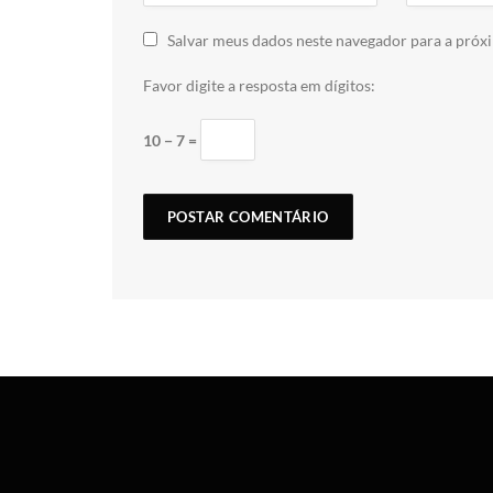
Salvar meus dados neste navegador para a próx
Favor digite a resposta em dígitos:
10 − 7 =