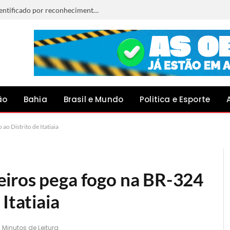
Procurado por furto é preso após ser identificado por reconhecimento facial em Capim Grosso
ão
Bahia
Brasil e Mundo
Politica e Esporte
o Distrito de Itatiaia
eiros pega fogo na BR-324
Itatiaia
1 Minutos de Leitura