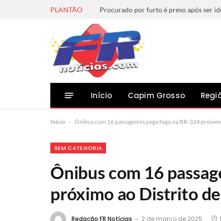
PLANTÃO
Início
Capim Grosso
Regi
Início
-
Ônibus com 16 passageiros pega fogo na BR-324 próximo a
SEM CATEGORIA
Ônibus com 16 passag
próximo ao Distrito de 
Redação FR Notícias
2 de março de 2025