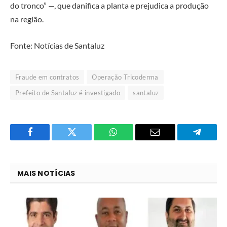
do tronco” —, que danifica a planta e prejudica a produção
na região.
Fonte: Notícias de Santaluz
Fraude em contratos
Operação Tricoderma
Prefeito de Santaluz é investigado
santaluz
Facebook
Twitter
O
E-
Telegra
que
mail
você
MAIS NOTÍCIAS
acha
do
WhatsApp?