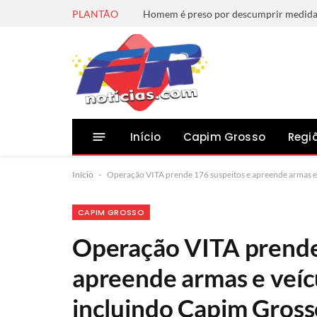
PLANTÃO
Início
Capim Grosso
Regi
Início
-
Operação VITA prende 176 suspeitos e apreende armas e 
CAPIM GROSSO
Operação VITA prende
apreende armas e veíc
incluindo Capim Gross