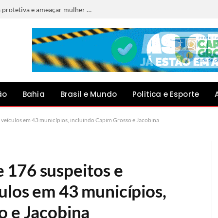
Homem é preso por descumprir medida protetiva e ameaçar mulher em Jacobina
ão
Bahia
Brasil e Mundo
Politica e Esporte
veículos em 43 municípios, incluindo Capim Grosso e Jacobina
 176 suspeitos e
ulos em 43 municípios,
o e Jacobina