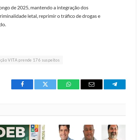
longo de 2025, mantendo a integração dos
iminalidade letal, reprimir o tráfico de drogas e
do.
ção VITA prende 176 suspeitos
Facebook
Twitter
O
E-
Telegrama
que
mail
você
acha
do
WhatsApp?