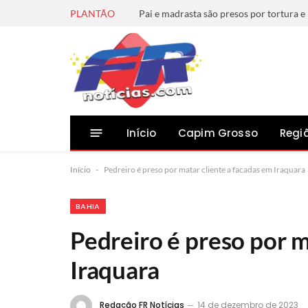
PLANTÃO
Pai e madrasta são presos por tortura 
Início
Capim Grosso
Regi
Início
-
Pedreiro é preso por matar cliente a facadas em Iraquara
BAHIA
Pedreiro é preso por m
Iraquara
Redação FR Notícias
14 de dezembro de 2023