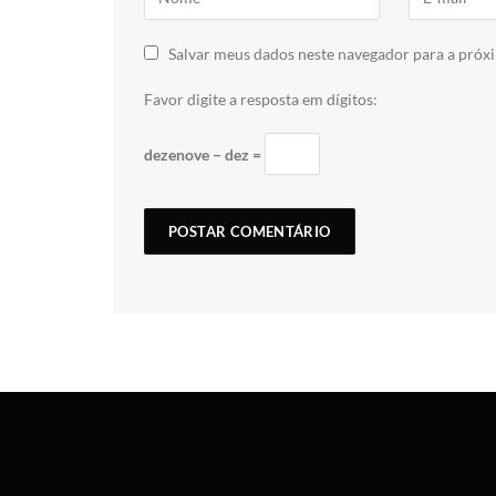
Salvar meus dados neste navegador para a próx
Favor digite a resposta em dígitos:
dezenove − dez =