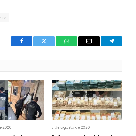
eiro
Facebook
Twitter
O
E-
Telegrama
que
mail
você
acha
do
WhatsApp?
e 2026
7 de agosto de 2026