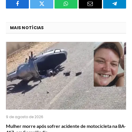
Facebook
Twitter
O
E-
Telegra
que
mail
você
MAIS NOTÍCIAS
acha
do
WhatsApp?
9 de agosto de 2026
Mulher morre após sofrer acidente de motocicleta na BA-