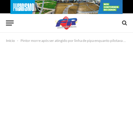
Início
-
Pintor morre após ser atingido por linha de pipa enquanto pilotava moto