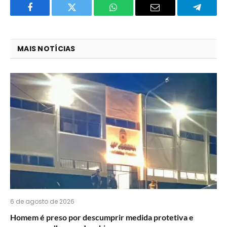
Facebook
Twitter
O
E-
Telegra
que
mail
você
MAIS NOTÍCIAS
acha
do
WhatsApp?
6 de agosto de 2026
Homem é preso por descumprir medida protetiva e