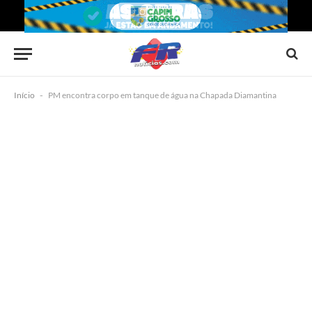
Início
-
PM encontra corpo em tanque de água na Chapada Diamantina