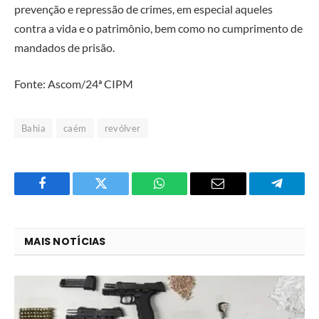
prevenção e repressão de crimes, em especial aqueles
contra a vida e o patrimônio, bem como no cumprimento de
mandados de prisão.
Fonte: Ascom/24ª CIPM
Bahia
caém
revólver
Facebook
Twitter
O
E-
Telegra
que
mail
você
MAIS NOTÍCIAS
acha
do
WhatsApp?