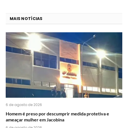
que
mail
você
MAIS NOTÍCIAS
acha
do
WhatsApp?
6 de agosto de 2026
Homem é preso por descumprir medida protetiva e
ameaçar mulher em Jacobina
6 de agosto de 2026