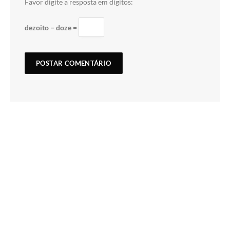
Favor digite a resposta em dígitos:
dezoito − doze =