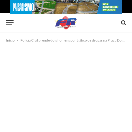
Início
-
Polícia Civil prende dois homens por tráfico de drogas na Praça Dois de Julho, em Jacobina