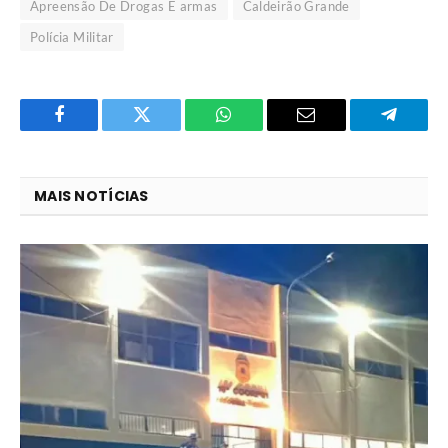
Apreensão De Drogas E armas
Caldeirão Grande
Polícia Militar
Facebook
Twitter
O
E-
Telegra
que
mail
você
MAIS NOTÍCIAS
acha
do
WhatsApp?