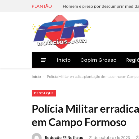
PLANTÃO
Início
Capim Grosso
Regi
Início
-
Polícia Militar erradica plantação de maconha em Camp
DESTAQUE
Polícia Militar erradi
em Campo Formoso
Redação FR Notícias
21 de outubro de 2023