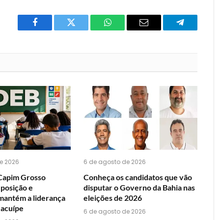
Facebook
Twitter
O
E-
Telegrama
que
mail
você
acha
do
WhatsApp?
e 2026
6 de agosto de 2026
Capim Grosso
Conheça os candidatos que vão
 posição e
disputar o Governo da Bahia nas
mantém a liderança
eleições de 2026
Jacuípe
6 de agosto de 2026