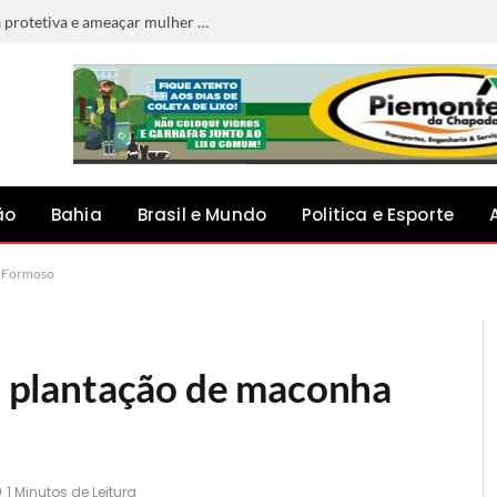
Homem é preso por descumprir medida protetiva e ameaçar mulher em Jacobina
ão
Bahia
Brasil e Mundo
Politica e Esporte
o Formoso
ca plantação de maconha
1 Minutos de Leitura