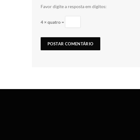
Favor digite a resposta em dígitos:
4 × quatro =