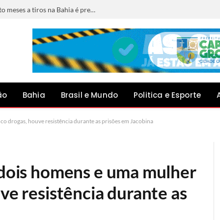
Foragido por matar jovem grávida de oito meses a tiros na Bahia é preso em Minas Gerais
ão
Bahia
Brasil e Mundo
Politica e Esporte
ico drogas, houve resistência durante as prisões em Jacobina
e dois homens e uma mulher
uve resistência durante as