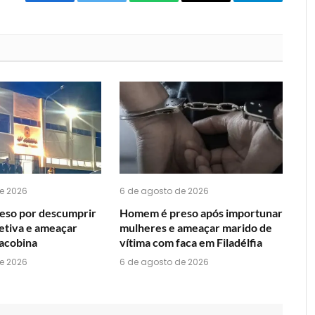
Facebook
Twitter
O
E-
Telegrama
que
mail
você
acha
do
WhatsApp?
e 2026
6 de agosto de 2026
eso por descumprir
Homem é preso após importunar
etiva e ameaçar
mulheres e ameaçar marido de
acobina
vítima com faca em Filadélfia
e 2026
6 de agosto de 2026