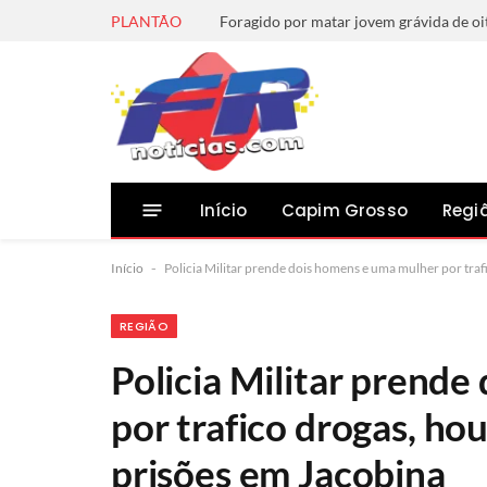
PLANTÃO
Início
Capim Grosso
Regi
Início
-
Policia Militar prende dois homens e uma mulher por traf
REGIÃO
Policia Militar prend
por trafico drogas, ho
prisões em Jacobina