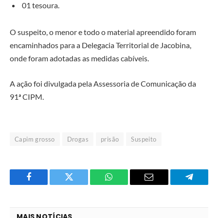
01 tesoura.
O suspeito, o menor e todo o material apreendido foram
encaminhados para a Delegacia Territorial de Jacobina,
onde foram adotadas as medidas cabíveis.
A ação foi divulgada pela Assessoria de Comunicação da
91ª CIPM.
Capim grosso
Drogas
prisão
Suspeito
Facebook
Twitter
O
E-
Telegra
que
mail
você
MAIS NOTÍCIAS