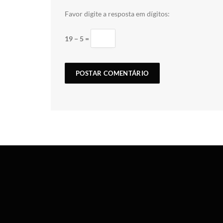
Favor digite a resposta em dígitos:
19 − 5 =