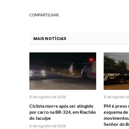
COMPARTILHAR.
MAIS NOTÍCIAS
8 de agosto de 2026
8 de agosto d
Ciclista morre após ser atingido
PM é preso 
por carro na BR-324, em Riachão
esquema de 
do Jacuípe
movimentou 
Senhor do B
8 de agosto de 2026