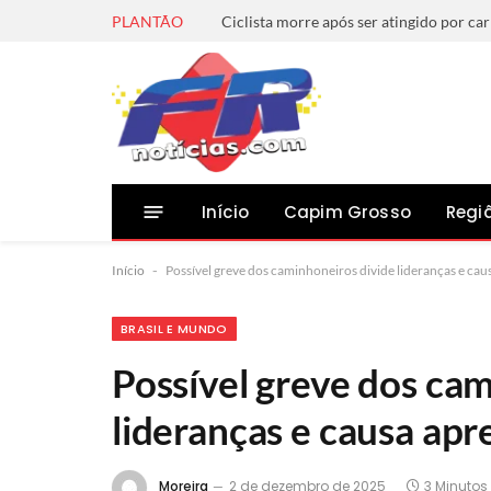
PLANTÃO
Início
Capim Grosso
Regi
Início
-
Possível greve dos caminhoneiros divide lideranças e ca
BRASIL E MUNDO
Possível greve dos ca
lideranças e causa ap
Moreira
2 de dezembro de 2025
3 Minutos 