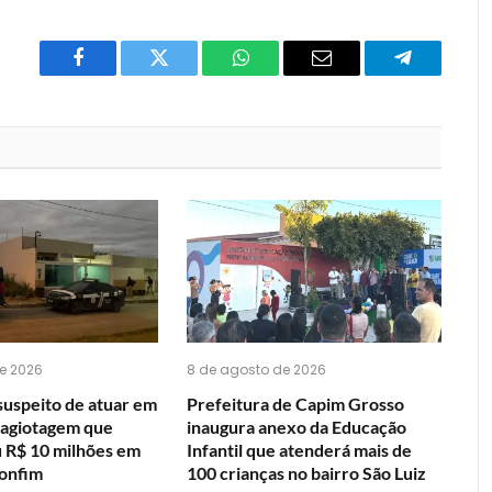
Facebook
Twitter
O
E-
Telegrama
que
mail
você
acha
do
WhatsApp?
e 2026
8 de agosto de 2026
suspeito de atuar em
Prefeitura de Capim Grosso
agiotagem que
inaugura anexo da Educação
R$ 10 milhões em
Infantil que atenderá mais de
onfim
100 crianças no bairro São Luiz