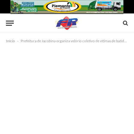
Início
-
Prefeitura de Jacobina organiza velório coletivo de vítimas de batida entre caminhão e ônibus