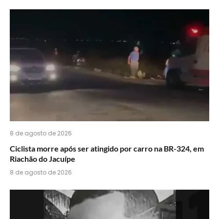
acha
do
WhatsApp?
8 de agosto de 2026
Ciclista morre após ser atingido por carro na BR-324, em
Riachão do Jacuípe
8 de agosto de 2026