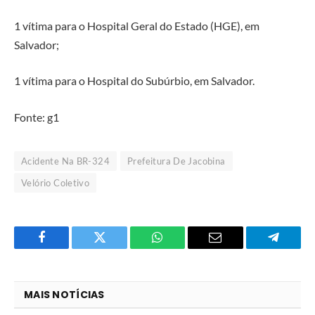
1 vítima para o Hospital Geral do Estado (HGE), em
Salvador;
1 vítima para o Hospital do Subúrbio, em Salvador.
Fonte: g1
Acidente Na BR-324
Prefeitura De Jacobina
Velório Coletivo
Facebook
Twitter
O
E-
Telegra
que
mail
você
MAIS NOTÍCIAS