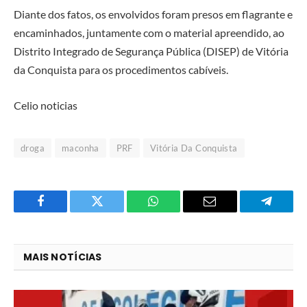
Diante dos fatos, os envolvidos foram presos em flagrante e
encaminhados, juntamente com o material apreendido, ao
Distrito Integrado de Segurança Pública (DISEP) de Vitória
da Conquista para os procedimentos cabíveis.
Celio noticias
droga
maconha
PRF
Vitória Da Conquista
Facebook
Twitter
O
E-
Telegra
que
mail
você
MAIS NOTÍCIAS
acha
do