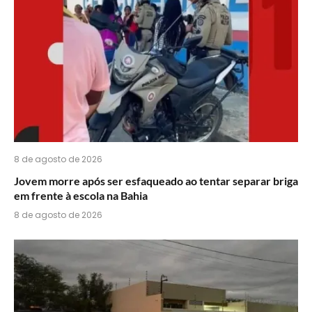
WhatsApp?
8 de agosto de 2026
Jovem morre após ser esfaqueado ao tentar separar briga
em frente à escola na Bahia
8 de agosto de 2026