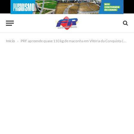
Início
-
PRF apreende quase 110 kg de maconha em Vitória da Conquista (BA)