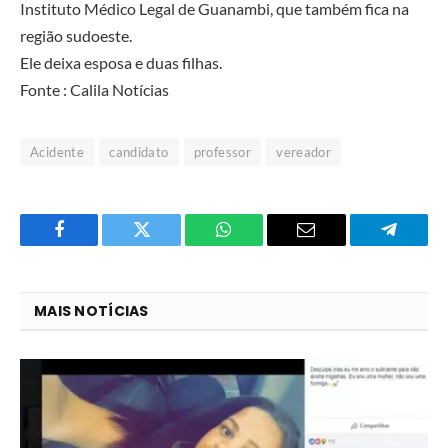
Instituto Médico Legal de Guanambi, que também fica na
região sudoeste.
Ele deixa esposa e duas filhas.
Fonte : Calila Notícias
Acidente
candidato
professor
vereador
Facebook
Twitter
O
E-
Telegra
que
mail
você
MAIS NOTÍCIAS
acha
do
WhatsApp?