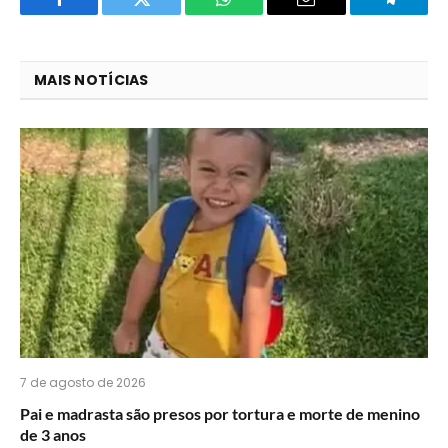
Facebook
Twitter
O
E-
Telegra
que
mail
você
MAIS NOTÍCIAS
acha
do
WhatsApp?
7 de agosto de 2026
Pai e madrasta são presos por tortura e morte de menino
de 3 anos