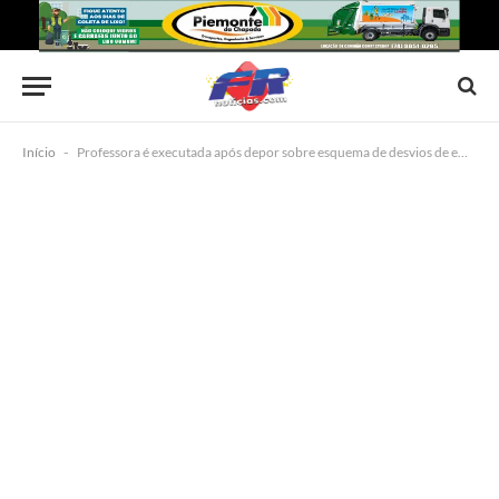
Início
-
Professora é executada após depor sobre esquema de desvios de emendas parlamentares