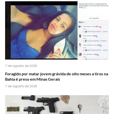
do
WhatsApp?
7 de agosto de 2026
Foragido por matar jovem grávida de oito meses a tiros na
Bahia é preso em Minas Gerais
7 de agosto de 2026