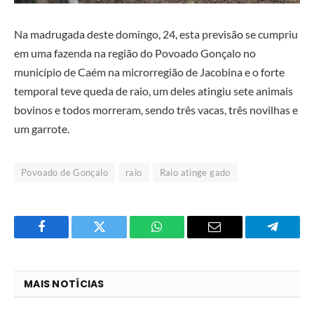
Na madrugada deste domingo, 24, esta previsão se cumpriu
em uma fazenda na região do Povoado Gonçalo no
município de Caém na microrregião de Jacobina e o forte
temporal teve queda de raio, um deles atingiu sete animais
bovinos e todos morreram, sendo três vacas, três novilhas e
um garrote.
Povoado de Gonçalo
raio
Raio atinge gado
Facebook
Twitter
O
E-
Telegra
que
mail
você
MAIS NOTÍCIAS
acha